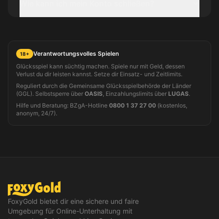
Wie kann ich mein Konto schließen?
Verantwortungsvolles Spielen
18+
Glücksspiel kann süchtig machen. Spiele nur mit Geld, dessen
Verlust du dir leisten kannst. Setze dir Einsatz- und Zeitlimits.
Reguliert durch die Gemeinsame Glücksspielbehörde der Länder
(GGL). Selbstsperre über
OASIS
, Einzahlungslimits über
LUGAS
.
Hilfe und Beratung: BZgA-Hotline
0800 1 37 27 00
(kostenlos,
anonym, 24/7).
FoxyGold bietet dir eine sichere und faire
Umgebung für Online-Unterhaltung mit