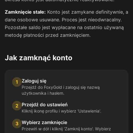
Zamknięcie stałe
:
Konto jest zamykane definitywnie, a
dane osobowe usuwane. Proces jest nieodwracalny.
Pozostałe saldo jest wypłacane na ostatnio używaną
metodę płatności przed zamknięciem.
Jak zamknąć konto
Zaloguj się
1
Przejdź do FoxyGold i zaloguj się nazwą
użytkownika i hasłem.
Przejdź do ustawień
2
Kliknij ikonę profilu i wybierz 'Ustawienia'.
Wybierz zamknięcie
3
Przewiń w dół i kliknij 'Zamknij konto'. Wybierz