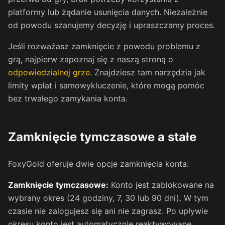
platformy lub żądanie usunięcia danych. Niezależnie
od powodu szanujemy decyzję i upraszczamy proces.
Jeśli rozważasz zamknięcie z powodu problemu z
grą, najpierw zapoznaj się z naszą stroną o
odpowiedzialnej grze
. Znajdziesz tam narzędzia jak
limity wpłat i samowykluczenie, które mogą pomóc
bez trwałego zamykania konta.
Zamknięcie tymczasowe a stałe
FoxyGold oferuje dwie opcje zamknięcia konta:
Zamknięcie tymczasowe
:
Konto jest zablokowane na
wybrany okres (24 godziny, 7, 30 lub 90 dni). W tym
czasie nie zalogujesz się ani nie zagrasz. Po upływie
okresu konto jest automatycznie reaktywowane.