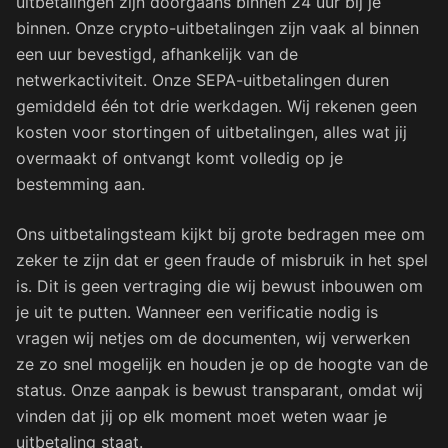
uitbetalingen zijn doorgaans binnen 24 uur bij je
binnen. Onze crypto-uitbetalingen zijn vaak al binnen
een uur bevestigd, afhankelijk van de
netwerkactiviteit. Onze SEPA-uitbetalingen duren
gemiddeld één tot drie werkdagen. Wij rekenen geen
kosten voor stortingen of uitbetalingen, alles wat jij
overmaakt of ontvangt komt volledig op je
bestemming aan.
Ons uitbetalingsteam kijkt bij grote bedragen mee om
zeker te zijn dat er geen fraude of misbruik in het spel
is. Dit is geen vertraging die wij bewust inbouwen om
je uit te putten. Wanneer een verificatie nodig is
vragen wij netjes om de documenten, wij verwerken
ze zo snel mogelijk en houden je op de hoogte van de
status. Onze aanpak is bewust transparant, omdat wij
vinden dat jij op elk moment moet weten waar je
uitbetaling staat.