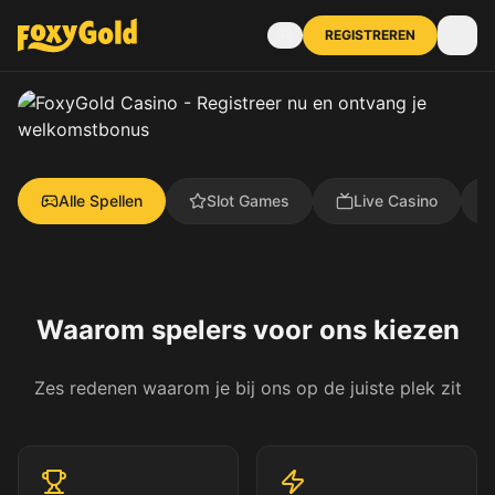
REGISTREREN
Alle Spellen
Slot Games
Live Casino
Waarom spelers voor ons kiezen
Zes redenen waarom je bij ons op de juiste plek zit