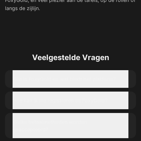
langs de zijlijn.
Veelgestelde Vragen
Wat is FoxyGold en wat biedt het platform?
Hoe kan ik me registreren bij FoxyGold?
Welke betaalmethoden worden
geaccepteerd?