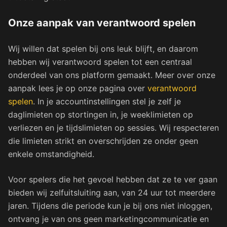
Onze aanpak van verantwoord spelen
Wij willen dat spelen bij ons leuk blijft, en daarom
hebben wij verantwoord spelen tot een centraal
onderdeel van ons platform gemaakt. Meer over onze
aanpak lees je op onze pagina over
verantwoord
spelen
. In je accountinstellingen stel je zelf je
daglimieten op stortingen in, je weeklimieten op
verliezen en je tijdslimieten op sessies. Wij respecteren
die limieten strikt en overschrijden ze onder geen
enkele omstandigheid.
Voor spelers die het gevoel hebben dat ze te ver gaan
bieden wij zelfuitsluiting aan, van 24 uur tot meerdere
jaren. Tijdens die periode kun je bij ons niet inloggen,
ontvang je van ons geen marketingcommunicatie en