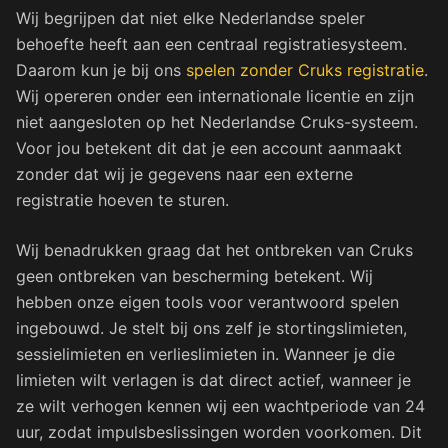
Wij begrijpen dat niet elke Nederlandse speler
behoefte heeft aan een centraal registratiesysteem.
Daarom kun je bij ons
spelen zonder Cruks registratie
.
Wij opereren onder een internationale licentie en zijn
niet aangesloten op het Nederlandse Cruks-systeem.
Voor jou betekent dit dat je een account aanmaakt
zonder dat wij je gegevens naar een externe
registratie hoeven te sturen.
Wij benadrukken graag dat het ontbreken van Cruks
geen ontbreken van bescherming betekent. Wij
hebben onze eigen tools voor verantwoord spelen
ingebouwd. Je stelt bij ons zelf je stortingslimieten,
sessielimieten en verlieslimieten in. Wanneer je die
limieten wilt verlagen is dat direct actief, wanneer je
ze wilt verhogen kennen wij een wachtperiode van 24
uur, zodat impulsbeslissingen worden voorkomen. Dit