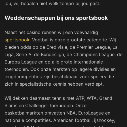
jou, wij bepalen niet welk tempo bij jou past.
Weddenschappen bij ons sportsbook
Naast het casino runnen wij een volwaardig
sportsbook
. Voetbal is onze grootste categorie. Wij
bieden odds op de Eredivisie, de Premier League, La
Liga, Serie A, de Bundesliga, de Champions League, de
Europa League en op alle grote internationale
toernooien. Ook onze markten op lagere divisies en
jeugdcompetities zijn beschikbaar voor spelers die
zich in specialistische kennis hebben verdiept.
Wij dekken daarnaast tennis met ATP, WTA, Grand
Slams en Challenger toernooien. Onze
basketbalmarkten omvatten NBA, EuroLeague en
nationale competities. American football, ijshockey,