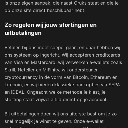
is onze eigen aanpak, die naast Cruks staat en die je
op onze site direct beschikbaar hebt.
Zo regelen wij jouw stortingen en
uitbetalingen
Betalen bij ons moet soepel gaan, en daar hebben wij
ons systeem op ingericht. Wij accepteren creditcards
van Visa en Mastercard, wij verwerken e-wallets zoals
Skrill, Neteller en MiFinity, wij ondersteunen
cryptocurrency in de vorm van Bitcoin, Ethereum en
Litecoin, en wij bieden klassieke bankopties via SEPA
en iDEAL. Ongeacht welke methode je kiest, je
storting staat vrijwel altijd direct op je account.
Bij uitbetalingen doen wij ons uiterste best om je zo
snel mogelijk je winst te geven. Onze e-wallet